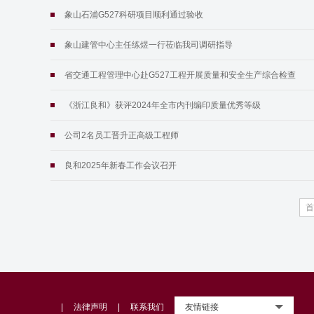
象山石浦G527科研项目顺利通过验收
象山建管中心主任练煜一行莅临我司调研指导
省交通工程管理中心赴G527工程开展质量和安全生产综合检查
《浙江良和》获评2024年全市内刊编印质量优秀等级
公司2名员工晋升正高级工程师
良和2025年新春工作会议召开
|
法律声明
|
联系我们
友情链接